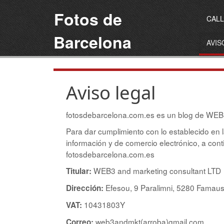
Fotos de
CALL
Barcelona
AVIS
Aviso legal
fotosdebarcelona.com.es es un blog de WEB3
Para dar cumplimiento con lo establecido en l
información y de comercio electrónico, a cont
fotosdebarcelona.com.es
WEB3 and marketing consultant LTD
Titular:
Efesou, 9 Paralimni, 5280 Famaus
Dirección:
10431803Y
VAT:
web3andmkt(arroba)gmail.com
Correo: