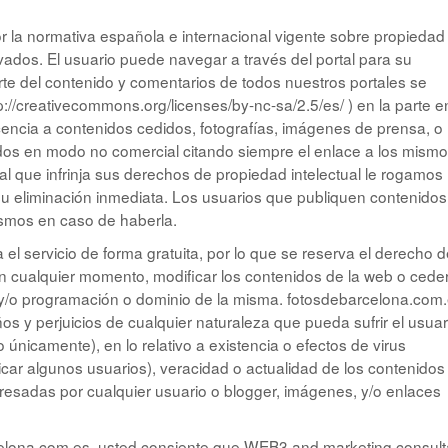
or la normativa española e internacional vigente sobre propiedad
vados. El usuario puede navegar a través del portal para su
te del contenido y comentarios de todos nuestros portales se
://creativecommons.org/licenses/by-nc-sa/2.5/es/ ) en la parte e
icencia a contenidos cedidos, fotografías, imágenes de prensa, o
nidos en modo no comercial citando siempre el enlace a los mism
ial que infrinja sus derechos de propiedad intelectual le rogamos
u eliminación inmediata. Los usuarios que publiquen contenidos
ismos en caso de haberla.
 servicio de forma gratuita, por lo que se reserva el derecho d
 en cualquier momento, modificar los contenidos de la web o cede
o y/o programación o dominio de la misma. fotosdebarcelona.com
os y perjuicios de cualquier naturaleza que pueda sufrir el usuar
 únicamente), en lo relativo a existencia o efectos de virus
ar algunos usuarios), veracidad o actualidad de los contenidos
resadas por cualquier usuario o blogger, imágenes, y/o enlaces
elona.com.es, usted consiente que WEB3 and marketing consult