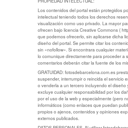
PROPIEDAD INTELECTUAL:
Los contenidos del portal están protegidos p
intelectual teniendo todos los derechos reser
visualización como uso privado. La mayor par
ofrecen bajo licencia Creative Commons ( http
que podemos ofrecerlo, sin aplicarse dicha l
diseño del portal. Se permite citar los conte
sin «nofollow». Si encontrara cualquier mater
lo comunique directamente para proceder a s
comentarios deberán citar la fuente de los m
GRATUIDAD: fotosdebarcelona.com.es presta el
suspender, interrumpir o reincida el servicio
o venderla a un tercero incluyendo el diseñ
excluye cualquier responsabilidad por los dañ
por el uso de la web y especialmente (pero no
informáticos (como enlaces que puedan public
propios o ajenos, contenidos y opiniones exp
externos publicados.
DATOS PERSONALES. Al utilizar fotosdebarc