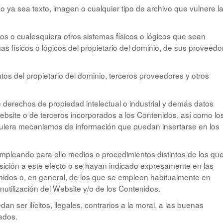
ido ya sea texto, imagen o cualquier tipo de archivo que vulnere l
ticos o cualesquiera otros sistemas físicos o lógicos que sean
s físicos o lógicos del propietario del dominio, de sus proveedo
datos del propietario del dominio, terceros proveedores y otros
re derechos de propiedad intelectual o industrial y demás datos
l website o de terceros incorporados a los Contenidos, así como lo
squiera mecanismos de información que puedan insertarse en los
empleando para ello medios o procedimientos distintos de los que
sición a este efecto o se hayan indicado expresamente en las
idos o, en general, de los que se empleen habitualmente en
nutilización del Website y/o de los Contenidos.
 ser ilícitos, ilegales, contrarios a la moral, a las buenas
ados.