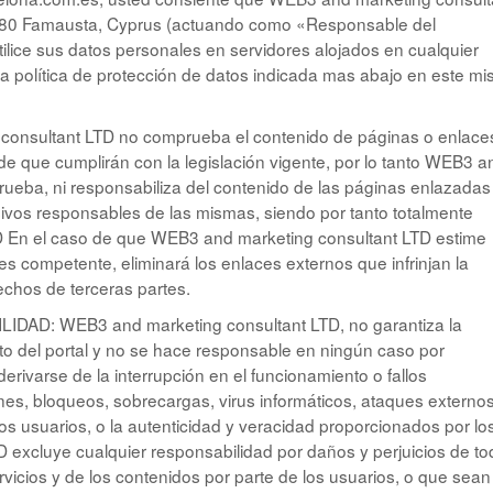
 5280 Famausta, Cyprus (actuando como «Responsable del
utilice sus datos personales en servidores alojados en cualquier
a política de protección de datos indicada mas abajo en este m
sultant LTD no comprueba el contenido de páginas o enlace
de que cumplirán con la legislación vigente, por lo tanto WEB3 a
prueba, ni responsabiliza del contenido de las páginas enlazadas
usivos responsables de las mismas, siendo por tanto totalmente
 En el caso de que WEB3 and marketing consultant LTD estime
es competente, eliminará los enlaces externos que infrinjan la
echos de terceras partes.
D: WEB3 and marketing consultant LTD, no garantiza la
nto del portal y no se hace responsable en ningún caso por
rivarse de la interrupción en el funcionamiento o fallos
nes, bloqueos, sobrecargas, virus informáticos, ataques externos
los usuarios, o la autenticidad y veracidad proporcionados por lo
 excluye cualquier responsabilidad por daños y perjuicios de to
vicios y de los contenidos por parte de los usuarios, o que sean