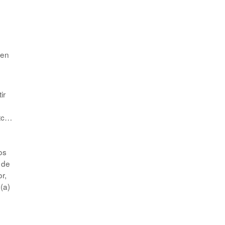
 en
ir
etc…
os
 de
r,
(a)