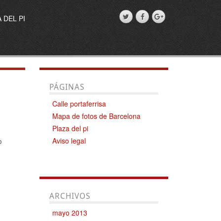
 DEL PI
PÁGINAS
Calle portaferrisa
Mapa de fotos de Barcelona
Plaza del pi
b
Aviso legal
ARCHIVOS
mayo 2013