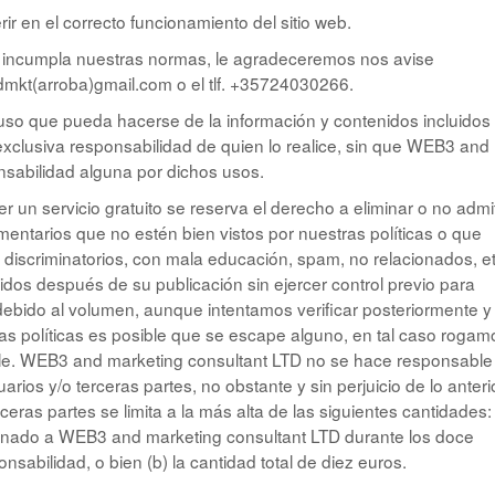
rir en el correcto funcionamiento del sitio web.
e incumpla nuestras normas, le agradeceremos nos avise
mkt(arroba)gmail.com o el tlf. +35724030266.
uso que pueda hacerse de la información y contenidos incluidos
 exclusiva responsabilidad de quien lo realice, sin que WEB3 and
nsabilidad alguna por dichos usos.
 un servicio gratuito se reserva el derecho a eliminar o no admit
mentarios que no estén bien vistos por nuestras políticas o que
, discriminatorios, con mala educación, spam, no relacionados, 
nidos después de su publicación sin ejercer control previo para
 debido al volumen, aunque intentamos verificar posteriormente y
as políticas es posible que se escape alguno, en tal caso rogam
ible. WEB3 and marketing consultant LTD no se hace responsable
rios y/o terceras partes, no obstante y sin perjuicio de lo anterio
ceras partes se limita a la más alta de las siguientes cantidades: 
bonado a WEB3 and marketing consultant LTD durante los doce
nsabilidad, o bien (b) la cantidad total de diez euros.