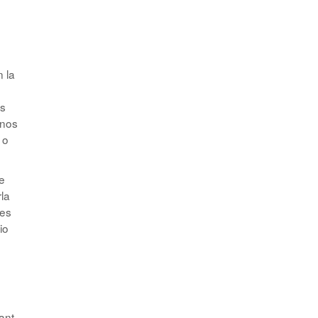
n la
os
 nos
 o
e
rla
.es
io
ant