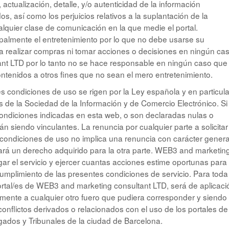
ad, actualización, detalle, y/o autenticidad de la información
s, así como los perjuicios relativos a la suplantación de la
lquier clase de comunicación en la que medie el portal.
ipalmente el entretenimiento por lo que no debe usarse su
ra realizar compras ni tomar acciones o decisiones en ningún cas
t LTD por lo tanto no se hace responsable en ningún caso que 
ontenidos a otros fines que no sean el mero entretenimiento.
s condiciones de uso se rigen por la Ley española y en particula
s de la Sociedad de la Información y de Comercio Electrónico. Si
 condiciones indicadas en esta web, o son declaradas nulas o
rán siendo vinculantes. La renuncia por cualquier parte a solicitar
condiciones de uso no implica una renuncia con carácter general
eará un derecho adquirido para la otra parte. WEB3 and marketin
ar el servicio y ejercer cuantas acciones estime oportunas para
cumplimiento de las presentes condiciones de servicio. Para toda
portal/es de WEB3 and marketing consultant LTD, será de aplicaci
mente a cualquier otro fuero que pudiera corresponder y siendo
onflictos derivados o relacionados con el uso de los portales de
ados y Tribunales de la ciudad de Barcelona.