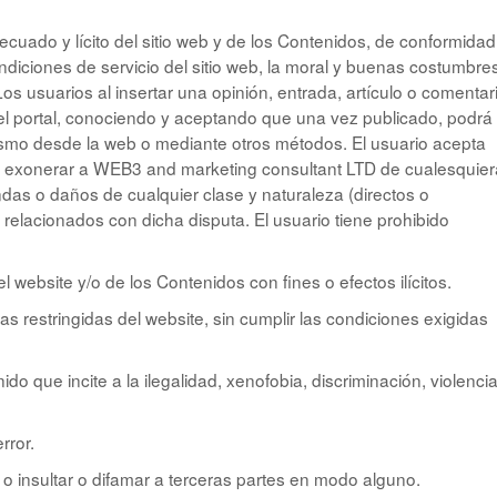
uado y lícito del sitio web y de los Contenidos, de conformidad
ondiciones de servicio del sitio web, la moral y buenas costumbre
s usuarios al insertar una opinión, entrada, artículo o comentar
l portal, conociendo y aceptando que una vez publicado, podrá
ismo desde la web o mediante otros métodos. El usuario acepta
 y exonerar a WEB3 and marketing consultant LTD de cualesquier
as o daños de cualquier clase y naturaleza (directos o
elacionados con dicha disputa. El usuario tiene prohibido
 website y/o de los Contenidos con fines o efectos ilícitos.
as restringidas del website, sin cumplir las condiciones exigidas
do que incite a la ilegalidad, xenofobia, discriminación, violencia
rror.
o insultar o difamar a terceras partes en modo alguno.